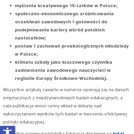
myślenia kreatywnego 15-latków w Polsce;
społeczno-ekonomicznego zróżnicowania
oczekiwań zawodowych i gotowości do
podejmowania kariery wśród polskich
nastolatków;
postaw i zachowań proekologicznych młodzieży
w Polsce;
klimatu szkoły jako kluczowego czynnika
zadowolenia zawodowego nauczycieli w
regionie Europy Środkowo-Wschodniej.
Wszystkie artykuły zawarte w numerze opierają się na danych
empirycznych z międzynarodowych badań edukacyjnych, a
cała publikacja wnosi cenny wkład w debatę nad
wykorzystaniem wyników tych badań w tworzeniu efektywnej
polityki edukacyjnej.
accessibility_new
Wszystkie numery kwartalnika Edukacja dostępne są
tutaj
.