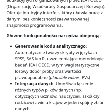
edukacyjnych organizowanych przez IEA i OECD
(Organizację Współpracy Gospodarczej i Rozwoju).
Oferuje intuicyjny interfejs, który ułatwia pracę z
danymi bez konieczności zaawansowanej
znajomości programowania.
Główne funkcjonalności narzędzia obejmują:
Generowanie kodu analitycznego
:
Automatycznie tworzy skrypty w językach
SPSS, SAS lub R, uwzględniające metodologię
badań IEA i OECD, w tym wagi statystyczne,
losowy dobór próby oraz wartości
prawdopodobne (
plausible values
, PVs)
Integracja danych
: Umożliwia łączenie
różnych typów plików danych (np.
dotyczących uczniów, nauczycieli, szkół czy
rodziców) z wielu krajów w jeden spójny zbiór
danych