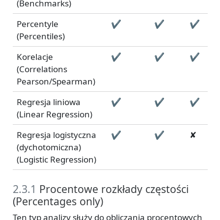
(Benchmarks)
Percentyle
✔
✔
✔
(Percentiles)
Korelacje
✔
✔
✔
(Correlations
Pearson/Spearman)
Regresja liniowa
✔
✔
✔
(Linear Regression)
Regresja logistyczna
✔
✔
✘
(dychotomiczna)
(Logistic Regression)
2.3.1
Procentowe rozkłady częstości
(Percentages only)
Ten typ analizy służy do obliczania procentowych