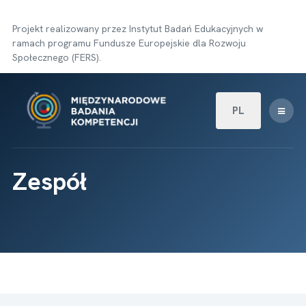
Projekt realizowany przez Instytut Badań Edukacyjnych w
ramach programu Fundusze Europejskie dla Rozwoju
Społecznego (FERS).
Wybierz swój języ
PL
Zespół