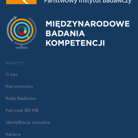
INSTYTUT
O nas
Kierownictwo
Rada Naukowa
Patronat IBE PIB
Identyfikacja wizualna
Kariera