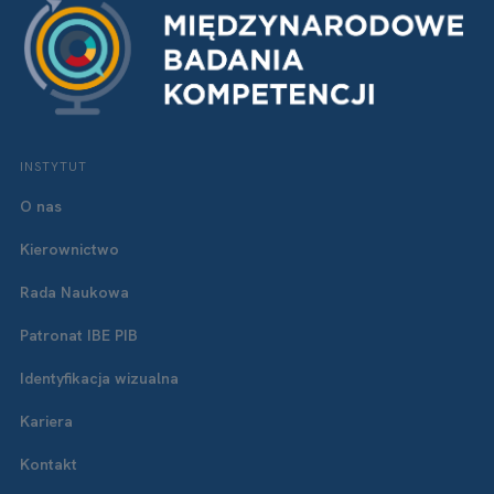
INSTYTUT
O nas
Kierownictwo
Rada Naukowa
Patronat IBE PIB
Identyfikacja wizualna
Kariera
Kontakt