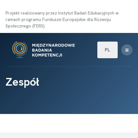
Projekt realizowany przez Instytut Badań Edukacyjnych w
ramach programu Fundusze Europejskie dla Rozwoju
Społecznego (FERS).
Wybierz swój języ
PL
Zespół