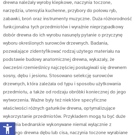
drewna należały wyroby klepkowe, naczynia toczone,
narzędzia, utensylia kuchenne, przybory do połowu ryb,
zabawki, broń oraz instrumenty muzyczne. Duża różnorodność
funkcjonalna tych przedmiotów i wyraźnie nieprzypadkowy
dobór drewna do ich wyrobu nasunęły pytanie o przyczynę
wyboru określonych surowców drzewnych. Badania,
pozwalające zidentyfikować rodzaj użytego materiału na
podstawie budowy anatomicznej drewna, wykazały, że
ówcześni rzemieślnicy najczęściej posługiwali się drewnem
sosny, dębu i jesionu. Stosowano selekcję surowców
drzewnych, która zależała od typu i sposobu użytkowania
przedmiotu, a także od rodzaju obróbki koniecznej do jego
wytworzenia. Ważne były też niektóre specyficzne
właściwości różnych gatunków drewna, optymalizujące
wykorzystanie przedmiotów. Przykładem mogą tu być duże
naczynia bednarskie wykonywane niemal wyłącznie z
accessibility_new
twardego drewna dębu lub cisa, naczynia toczone wyrabiane