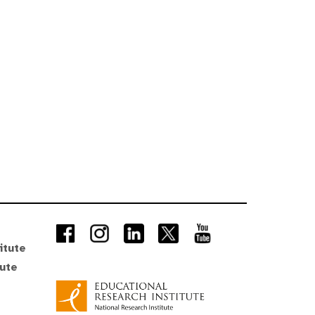
itute
tute