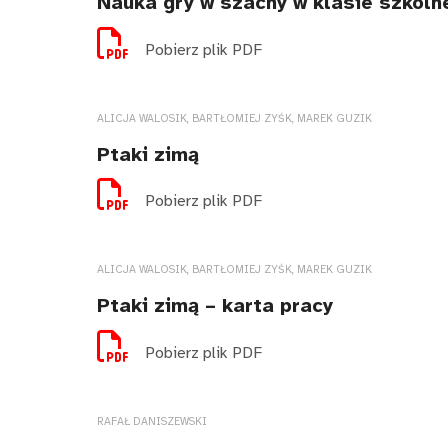
Nauka gry w szachy w klasie szkoln
Pobierz plik PDF
ALICJA WALOSIK, BARTŁOMIEJ ZYŚK, MAREK GUZIK
Ptaki zimą
Pobierz plik PDF
ALICJA WALOSIK, BARTŁOMIEJ ZYŚK, MAREK GUZIK
Ptaki zimą – karta pracy
Pobierz plik PDF
RAFAŁ DANISZEWSKI