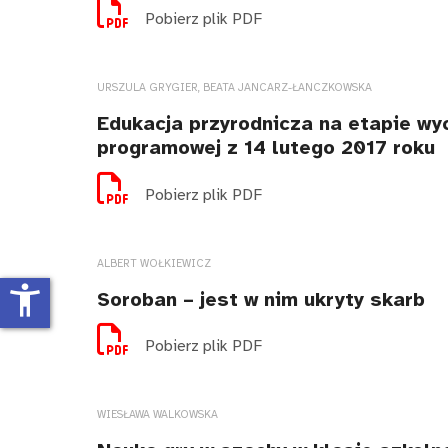
Pobierz plik PDF
URSZULA GRYGIER, BEATA JANCARZ-ŁANCZKOWSKA
Edukacja przyrodnicza na etapie wy
programowej z 14 lutego 2017 roku
Pobierz plik PDF
ALBERT WOŁKIEWICZ
accessibility_new
Soroban – jest w nim ukryty skarb
Pobierz plik PDF
WIESŁAWA WALKOWSKA