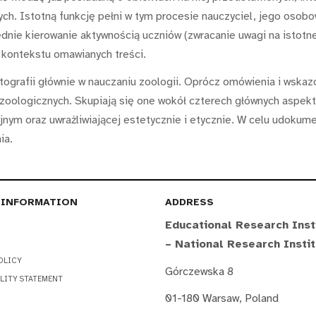
h. Istotną funkcję pełni w tym procesie nauczyciel, jego osobo
nie kierowanie aktywnością uczniów (zwracanie uwagi na istotne 
o kontekstu omawianych treści.
otografii głównie w nauczaniu zoologii. Oprócz omówienia i wsk
zoologicznych. Skupiają się one wokół czterech głównych aspektó
cyjnym oraz uwrażliwiającej estetycznie i etycznie. W celu udok
ia.
 INFORMATION
ADDRESS
Educational Research Inst
– National Research Insti
OLICY
Górczewska 8
LITY STATEMENT
01-180 Warsaw, Poland