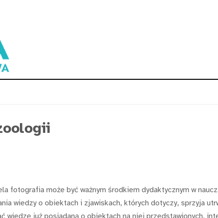
zoologii
la fotografia może być ważnym środkiem dydaktycznym w naucza
ania wiedzy o obiektach i zjawiskach, których dotyczy, sprzyja ut
ć wiedzę już posiadaną o obiektach na niej przedstawionych, int