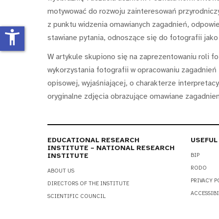
motywować do rozwoju zainteresowań przyrodniczyc
z punktu widzenia omawianych zagadnień, odpowied
accessibility_new
stawiane pytania, odnoszące się do fotografii jak
W artykule skupiono się na zaprezentowaniu roli f
wykorzystania fotografii w opracowaniu zagadnień 
opisowej, wyjaśniającej, o charakterze interpreta
oryginalne zdjęcia obrazujące omawiane zagadnien
EDUCATIONAL RESEARCH
USEFUL
INSTITUTE – NATIONAL RESEARCH
INSTITUTE
BIP
RODO
ABOUT US
PRIVACY P
DIRECTORS OF THE INSTITUTE
ACCESSIBI
SCIENTIFIC COUNCIL