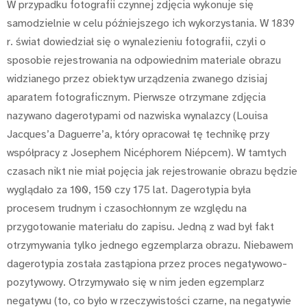
W przypadku fotografii czynnej zdjęcia wykonuje się
samodzielnie w celu późniejszego ich wykorzystania. W 1839
r. świat dowiedział się o wynalezieniu fotografii, czyli o
sposobie rejestrowania na odpowiednim materiale obrazu
widzianego przez obiektyw urządzenia zwanego dzisiaj
aparatem fotograficznym. Pierwsze otrzymane zdjęcia
nazywano dagerotypami od nazwiska wynalazcy (Louisa
Jacques’a Daguerre’a, który opracował tę technikę przy
współpracy z Josephem Nicéphorem Niépcem). W tamtych
czasach nikt nie miał pojęcia jak rejestrowanie obrazu będzie
wyglądało za 100, 150 czy 175 lat. Dagerotypia była
procesem trudnym i czasochłonnym ze względu na
przygotowanie materiału do zapisu. Jedną z wad był fakt
otrzymywania tylko jednego egzemplarza obrazu. Niebawem
dagerotypia została zastąpiona przez proces negatywowo-
pozytywowy. Otrzymywało się w nim jeden egzemplarz
negatywu (to, co było w rzeczywistości czarne, na negatywie