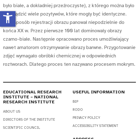
było białe, a dokładniej przeźroczyste), z którego można było
sporządzić wiele pozytywów, które mogły być identyczne.
accessibility_new
Taki sposób rejestracji obrazu panował niepodzielnie do
końca XX w. Przez pierwsze 100 lat dominowały obrazy
czarno-białe. Następnie opracowano proces umożliwiający
nawet amatorom otrzymywanie obrazy barwne. Przygotowanie
zdjęć wymagało obróbki chemicznej w odpowiednich
roztworach. Dlatego proces ten nazywano procesem mokrym.
EDUCATIONAL RESEARCH
USEFUL INFORMATION
INSTITUTE – NATIONAL
RESEARCH INSTITUTE
BIP
RODO
ABOUT US
PRIVACY POLICY
DIRECTORS OF THE INSTITUTE
ACCESSIBILITY STATEMENT
SCIENTIFIC COUNCIL