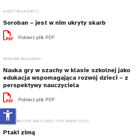
ALBERT WOŁKIEWICZ
Soroban – jest w nim ukryty skarb
Pobierz plik PDF
WIESŁAWA WALKOWSKA
Nauka gry w szachy w klasie szkolnej jako
edukacja wspomagająca rozwój dzieci – z
perspektywy nauczyciela
Pobierz plik PDF
accessibility_new
ALICJA WALOSIK, BARTŁOMIEJ ZYŚK, MAREK GUZIK
Ptaki zimą