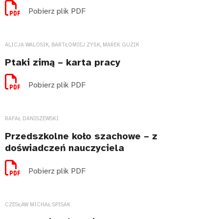
Pobierz plik PDF
ALICJA WALOSIK, BARTŁOMIEJ ZYŚK, MAREK GUZIK
Ptaki zimą – karta pracy
Pobierz plik PDF
RAFAŁ DANISZEWSKI
Przedszkolne koło szachowe – z
doświadczeń nauczyciela
Pobierz plik PDF
CZESŁAW MICHAŁ SPISAK