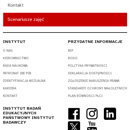
Kontakt
Scenariusze zajęć
INSTYTUT
PRZYDATNE INFORMACJE
O NAS
BIP
KIEROWNICTWO
RODO
RADA NAUKOWA
POLITYKA PRYWATNOŚCI
PATRONAT IBE PIB
DEKLARACJA DOSTĘPNOŚCI
IDENTYFIKACJA WIZUALNA
ZGŁOSZENIE NARUSZENIA PRAWA
KARIERA
STANDARDY OCHRONY MAŁOLETNICH
KONTAKT
PLAN RÓWNOŚCI PŁCI
INSTYTUT BADAŃ
EDUKACYJNYCH
PAŃSTWOWY INSTYTUT
BADAWCZY