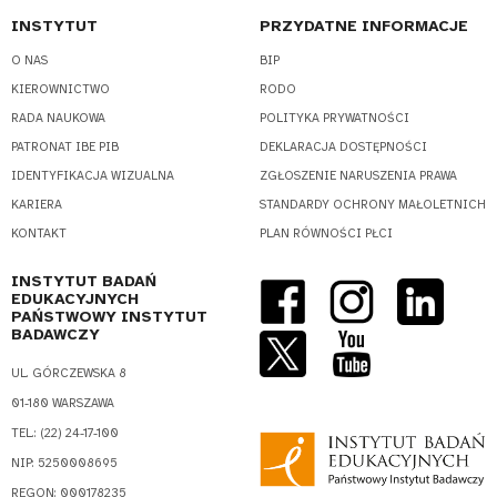
INSTYTUT
PRZYDATNE INFORMACJE
O NAS
BIP
KIEROWNICTWO
RODO
RADA NAUKOWA
POLITYKA PRYWATNOŚCI
PATRONAT IBE PIB
DEKLARACJA DOSTĘPNOŚCI
IDENTYFIKACJA WIZUALNA
ZGŁOSZENIE NARUSZENIA PRAWA
KARIERA
STANDARDY OCHRONY MAŁOLETNICH
KONTAKT
PLAN RÓWNOŚCI PŁCI
INSTYTUT BADAŃ
EDUKACYJNYCH
PAŃSTWOWY INSTYTUT
BADAWCZY
UL. GÓRCZEWSKA 8
01-180 WARSZAWA
TEL.: (22) 24-17-100
NIP: 5250008695
REGON: 000178235