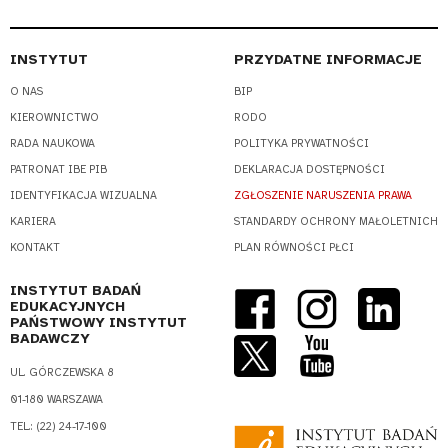
INSTYTUT
PRZYDATNE INFORMACJE
O NAS
BIP
KIEROWNICTWO
RODO
RADA NAUKOWA
POLITYKA PRYWATNOŚCI
PATRONAT IBE PIB
DEKLARACJA DOSTĘPNOŚCI
IDENTYFIKACJA WIZUALNA
ZGŁOSZENIE NARUSZENIA PRAWA
KARIERA
STANDARDY OCHRONY MAŁOLETNICH
KONTAKT
PLAN RÓWNOŚCI PŁCI
INSTYTUT BADAŃ
EDUKACYJNYCH
PAŃSTWOWY INSTYTUT
BADAWCZY
UL. GÓRCZEWSKA 8
01-180 WARSZAWA
TEL.: (22) 24-17-100