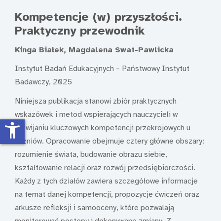
Kompetencje (w) przyszłości.
Praktyczny przewodnik
Kinga Białek, Magdalena Swat-Pawlicka
Instytut Badań Edukacyjnych – Państwowy Instytut
Badawczy, 2025
Niniejsza publikacja stanowi zbiór praktycznych
wskazówek i metod wspierających nauczycieli w
accessibility_new
rozwijaniu kluczowych kompetencji przekrojowych u
uczniów. Opracowanie obejmuje cztery główne obszary:
rozumienie świata, budowanie obrazu siebie,
kształtowanie relacji oraz rozwój przedsiębiorczości.
Każdy z tych działów zawiera szczegółowe informacje
na temat danej kompetencji, propozycje ćwiczeń oraz
arkusze refleksji i samooceny, które pozwalają
monitorować postępy i dokonywane zmiany. Z