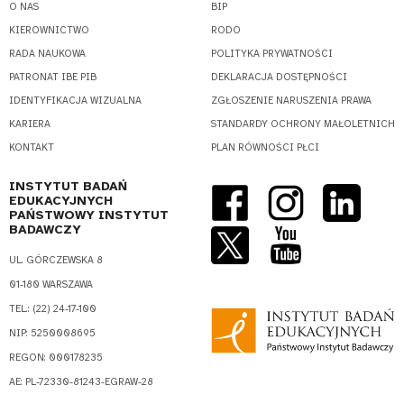
O NAS
BIP
KIEROWNICTWO
RODO
RADA NAUKOWA
POLITYKA PRYWATNOŚCI
PATRONAT IBE PIB
DEKLARACJA DOSTĘPNOŚCI
IDENTYFIKACJA WIZUALNA
ZGŁOSZENIE NARUSZENIA PRAWA
KARIERA
STANDARDY OCHRONY MAŁOLETNICH
KONTAKT
PLAN RÓWNOŚCI PŁCI
INSTYTUT BADAŃ
EDUKACYJNYCH
PAŃSTWOWY INSTYTUT
BADAWCZY
UL. GÓRCZEWSKA 8
01-180 WARSZAWA
TEL.: (22) 24-17-100
NIP: 5250008695
REGON: 000178235
AE: PL-72330-81243-EGRAW-28