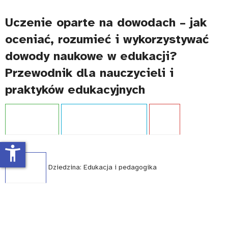
Uczenie oparte na dowodach – jak
oceniać, rozumieć i wykorzystywać
dowody naukowe w edukacji?
Przewodnik dla nauczycieli i
praktyków edukacyjnych
Projekt:
IBE PIB
Typ publikacji:
Przewodnik
Język:
PL
accessibility_new
WCAG - TAK
Dziedzina:
Edukacja i pedagogika