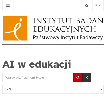
PL
AI w edukacji
Wprowadź
fragment
Pokaż
tytułu
#