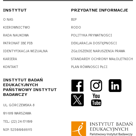
INSTYTUT
PRZYDATNE INFORMACJE
O NAS
BIP
KIEROWNICTWO
RODO
RADA NAUKOWA
POLITYKA PRYWATNOŚCI
PATRONAT IBE PIB
DEKLARACJA DOSTĘPNOŚCI
IDENTYFIKACJA WIZUALNA
ZGŁOSZENIE NARUSZENIA PRAWA
KARIERA
STANDARDY OCHRONY MAŁOLETNICH
KONTAKT
PLAN RÓWNOŚCI PŁCI
INSTYTUT BADAŃ
EDUKACYJNYCH
PAŃSTWOWY INSTYTUT
BADAWCZY
UL. GÓRCZEWSKA 8
01-180 WARSZAWA
TEL.: (22) 24-17-100
NIP: 5250008695