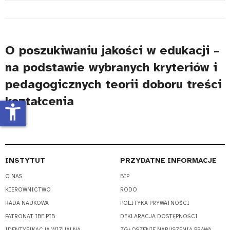
#
O poszukiwaniu jakości w edukacji –
na podstawie wybranych kryteriów i
pedagogicznych teorii doboru treści
kształcenia
accessibility_new
INSTYTUT
PRZYDATNE INFORMACJE
O NAS
BIP
KIEROWNICTWO
RODO
RADA NAUKOWA
POLITYKA PRYWATNOŚCI
PATRONAT IBE PIB
DEKLARACJA DOSTĘPNOŚCI
IDENTYFIKACJA WIZUALNA
ZGŁOSZENIE NARUSZENIA PRAWA