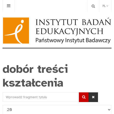
PL
dobór treści
kształcenia
Wprowadź
fragment
Pokaż
tytułu