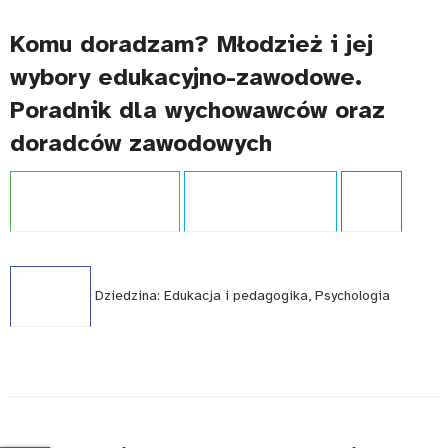
Komu doradzam? Młodzież i jej
wybory edukacyjno-zawodowe.
Poradnik dla wychowawców oraz
doradców zawodowych
Projekt:
Kariera bez barier
Typ publikacji:
Poradnik
Język:
PL
WCAG - TAK
Dziedzina:
Edukacja i pedagogika, Psychologia