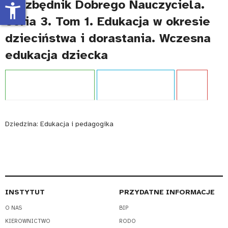
Niezbędnik Dobrego Nauczyciela.
accessibility_new
Seria 3. Tom 1. Edukacja w okresie
dzieciństwa i dorastania. Wczesna
edukacja dziecka
Projekt:
Entuzjaści Edukacji
Typ publikacji:
Poradnik
Język:
PL
Dziedzina:
Edukacja i pedagogika
INSTYTUT
PRZYDATNE INFORMACJE
O NAS
BIP
KIEROWNICTWO
RODO