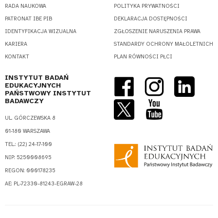
RADA NAUKOWA
POLITYKA PRYWATNOŚCI
PATRONAT IBE PIB
DEKLARACJA DOSTĘPNOŚCI
IDENTYFIKACJA WIZUALNA
ZGŁOSZENIE NARUSZENIA PRAWA
KARIERA
STANDARDY OCHRONY MAŁOLETNICH
KONTAKT
PLAN RÓWNOŚCI PŁCI
INSTYTUT BADAŃ
EDUKACYJNYCH
PAŃSTWOWY INSTYTUT
BADAWCZY
UL. GÓRCZEWSKA 8
01-180 WARSZAWA
TEL.: (22) 24-17-100
NIP: 5250008695
REGON: 000178235
AE: PL-72330-81243-EGRAW-28