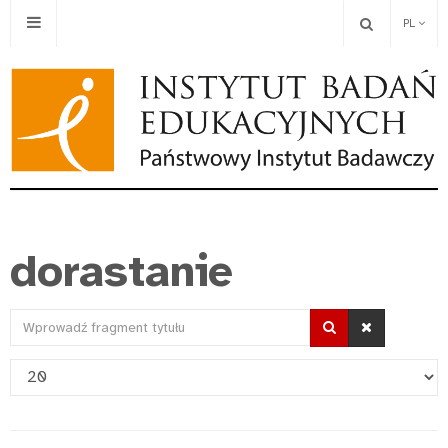
PL
dorastanie
Wprowadź
fragment
Pokaż
tytułu
#