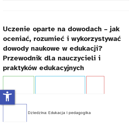
#
Uczenie oparte na dowodach – jak
oceniać, rozumieć i wykorzystywać
dowody naukowe w edukacji?
Przewodnik dla nauczycieli i
praktyków edukacyjnych
Projekt:
IBE PIB
Typ publikacji:
Przewodnik
Język:
PL
accessibility_new
WCAG - TAK
Dziedzina:
Edukacja i pedagogika