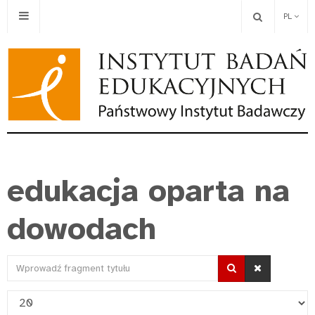
PL
edukacja oparta na
dowodach
Wprowadź
fragment
Pokaż
tytułu