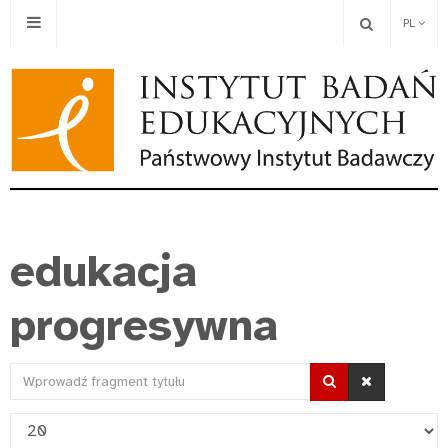
PL
edukacja
progresywna
Wprowadź
fragment
Pokaż
tytułu