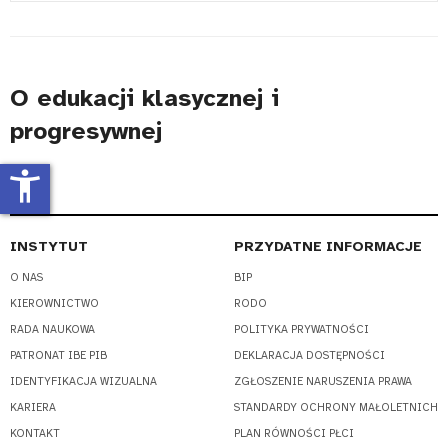
#
O edukacji klasycznej i
progresywnej
accessibility_new
INSTYTUT
PRZYDATNE INFORMACJE
O NAS
BIP
KIEROWNICTWO
RODO
RADA NAUKOWA
POLITYKA PRYWATNOŚCI
PATRONAT IBE PIB
DEKLARACJA DOSTĘPNOŚCI
IDENTYFIKACJA WIZUALNA
ZGŁOSZENIE NARUSZENIA PRAWA
KARIERA
STANDARDY OCHRONY MAŁOLETNICH
KONTAKT
PLAN RÓWNOŚCI PŁCI