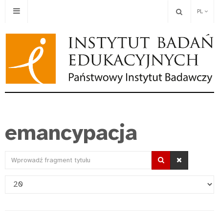
PL
emancypacja
Wprowadź
fragment
Pokaż
tytułu
#