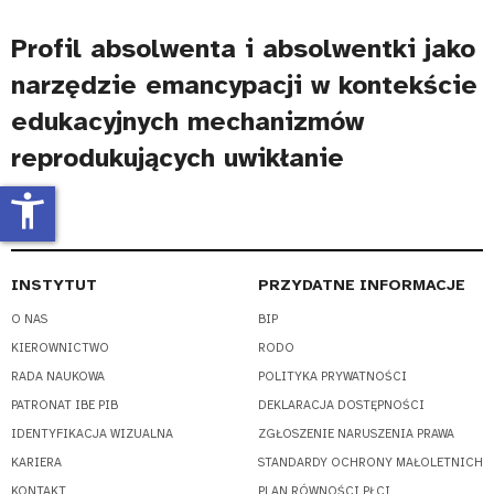
Profil absolwenta i absolwentki jako
narzędzie emancypacji w kontekście
edukacyjnych mechanizmów
reprodukujących uwikłanie
accessibility_new
INSTYTUT
PRZYDATNE INFORMACJE
O NAS
BIP
KIEROWNICTWO
RODO
RADA NAUKOWA
POLITYKA PRYWATNOŚCI
PATRONAT IBE PIB
DEKLARACJA DOSTĘPNOŚCI
IDENTYFIKACJA WIZUALNA
ZGŁOSZENIE NARUSZENIA PRAWA
KARIERA
STANDARDY OCHRONY MAŁOLETNICH
KONTAKT
PLAN RÓWNOŚCI PŁCI