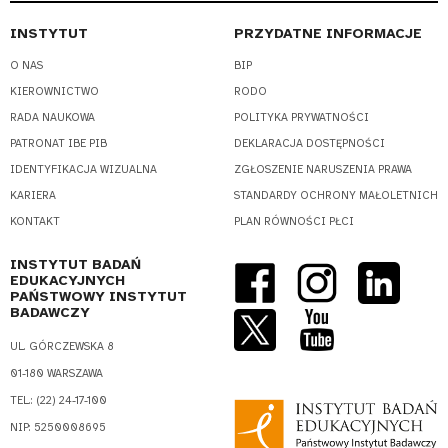
INSTYTUT
PRZYDATNE INFORMACJE
O NAS
BIP
KIEROWNICTWO
RODO
RADA NAUKOWA
POLITYKA PRYWATNOŚCI
PATRONAT IBE PIB
DEKLARACJA DOSTĘPNOŚCI
IDENTYFIKACJA WIZUALNA
ZGŁOSZENIE NARUSZENIA PRAWA
KARIERA
STANDARDY OCHRONY MAŁOLETNICH
KONTAKT
PLAN RÓWNOŚCI PŁCI
INSTYTUT BADAŃ
EDUKACYJNYCH
PAŃSTWOWY INSTYTUT
BADAWCZY
UL. GÓRCZEWSKA 8
01-180 WARSZAWA
TEL.: (22) 24-17-100
NIP: 5250008695