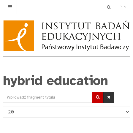
PL
hybrid education
Wprowadź
fragment
Pokaż
tytułu
#