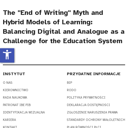
The "End of Writing" Myth and
Hybrid Models of Learning:
Balancing Digital and Analogue as a
Challenge for the Education System
accessibility_new
INSTYTUT
PRZYDATNE INFORMACJE
O NAS
BIP
KIEROWNICTWO
RODO
RADA NAUKOWA
POLITYKA PRYWATNOŚCI
PATRONAT IBE PIB
DEKLARACJA DOSTĘPNOŚCI
IDENTYFIKACJA WIZUALNA
ZGŁOSZENIE NARUSZENIA PRAWA
KARIERA
STANDARDY OCHRONY MAŁOLETNICH
KONTAKT
PLAN RÓWNOŚCI PŁCI