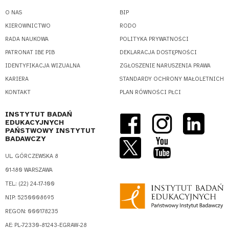
O NAS
BIP
KIEROWNICTWO
RODO
RADA NAUKOWA
POLITYKA PRYWATNOŚCI
PATRONAT IBE PIB
DEKLARACJA DOSTĘPNOŚCI
IDENTYFIKACJA WIZUALNA
ZGŁOSZENIE NARUSZENIA PRAWA
KARIERA
STANDARDY OCHRONY MAŁOLETNICH
KONTAKT
PLAN RÓWNOŚCI PŁCI
INSTYTUT BADAŃ
EDUKACYJNYCH
PAŃSTWOWY INSTYTUT
BADAWCZY
UL. GÓRCZEWSKA 8
01-180 WARSZAWA
TEL.: (22) 24-17-100
NIP: 5250008695
REGON: 000178235
AE: PL-72330-81243-EGRAW-28