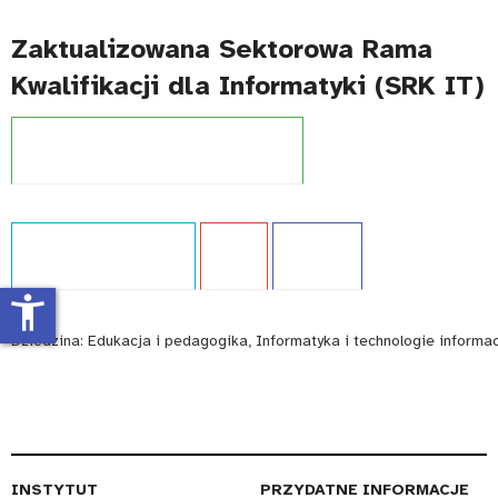
Zaktualizowana Sektorowa Rama
Kwalifikacji dla Informatyki (SRK IT)
Projekt:
Zintegrowany System Kwalifikacji
Typ publikacji:
Ekspertyza
Język:
PL
WCAG - TAK
accessibility_new
Dziedzina:
Edukacja i pedagogika, Informatyka i technologie informa
INSTYTUT
PRZYDATNE INFORMACJE