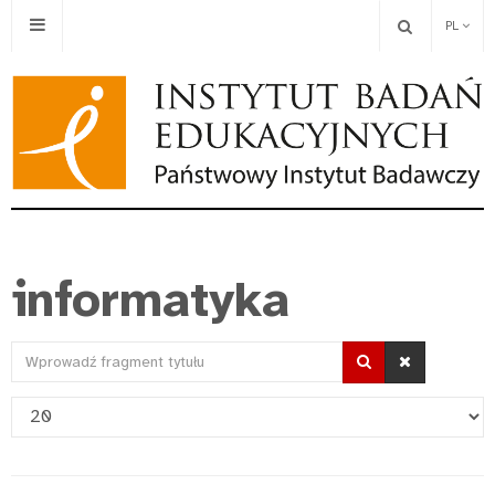
PL
informatyka
Wprowadź
fragment
Pokaż
tytułu
#