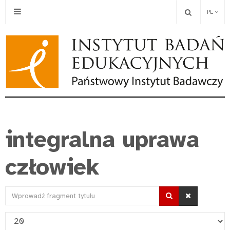
PL
integralna uprawa
człowiek
Wprowadź
fragment
Pokaż
tytułu