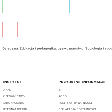
Projekt:
Zintegrowany System Kwalifikacji
Typ publikacji:
Raport
Język:
PL
Dziedzina:
Edukacja i pedagogika, Językoznawstwo, Socjologia i spo
INSTYTUT
PRZYDATNE INFORMACJE
O NAS
BIP
KIEROWNICTWO
RODO
RADA NAUKOWA
POLITYKA PRYWATNOŚCI
PATRONAT IBE PIB
DEKLARACJA DOSTĘPNOŚCI