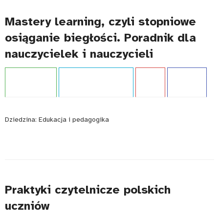
Mastery learning, czyli stopniowe
osiąganie biegłości. Poradnik dla
nauczycielek i nauczycieli
Projekt:
IBE PIB
Typ publikacji:
Poradnik
Język:
PL
WCAG - TAK
Dziedzina:
Edukacja i pedagogika
Praktyki czytelnicze polskich
uczniów