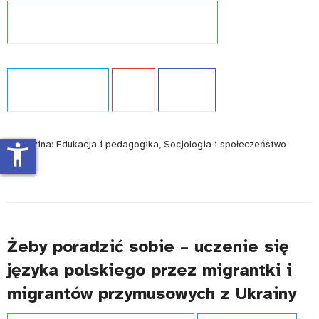
Projekt:
Międzynarodowe badania kompetencji
Typ publikacji:
Analiza
Język:
PL
WCAG - TAK
Dziedzina:
Edukacja i pedagogika, Socjologia i społeczeństwo
accessibility_new
Żeby poradzić sobie – uczenie się
języka polskiego przez migrantki i
migrantów przymusowych z Ukrainy