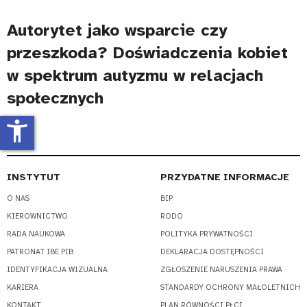
Autorytet jako wsparcie czy
przeszkoda? Doświadczenia kobiet
w spektrum autyzmu w relacjach
społecznych
accessibility_new
INSTYTUT
PRZYDATNE INFORMACJE
O NAS
BIP
KIEROWNICTWO
RODO
RADA NAUKOWA
POLITYKA PRYWATNOŚCI
PATRONAT IBE PIB
DEKLARACJA DOSTĘPNOŚCI
IDENTYFIKACJA WIZUALNA
ZGŁOSZENIE NARUSZENIA PRAWA
KARIERA
STANDARDY OCHRONY MAŁOLETNICH
KONTAKT
PLAN RÓWNOŚCI PŁCI