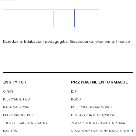
Typ publikacji:
Ekspertyza
Język:
PL
WCAG - TAK
Dziedzina:
Edukacja i pedagogika, Gospodarka, ekonomia, finanse
INSTYTUT
PRZYDATNE INFORMACJE
O NAS
BIP
KIEROWNICTWO
RODO
RADA NAUKOWA
POLITYKA PRYWATNOŚCI
PATRONAT IBE PIB
DEKLARACJA DOSTĘPNOŚCI
IDENTYFIKACJA WIZUALNA
ZGŁOSZENIE NARUSZENIA PRAWA
KARIERA
STANDARDY OCHRONY MAŁOLETNICH