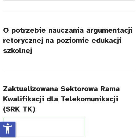
#
O potrzebie nauczania argumentacji
retorycznej na poziomie edukacji
szkolnej
Zaktualizowana Sektorowa Rama
Kwalifikacji dla Telekomunikacji
(SRK TK)
Projekt:
Zintegrowany System Kwalifikacji
accessibility_new