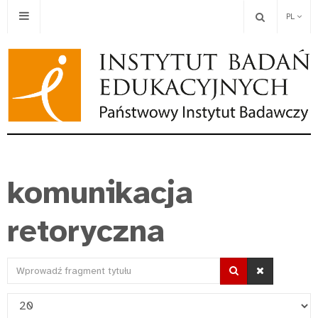
PL
komunikacja
retoryczna
Wprowadź
fragment
Pokaż
tytułu