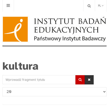
PL
kultura
Wprowadź
fragment
Pokaż
tytułu
#