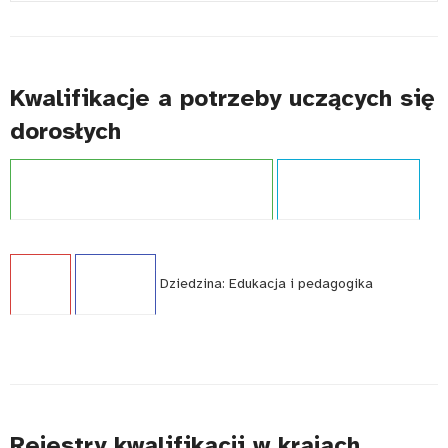
#
Kwalifikacje a potrzeby uczących się
dorosłych
Projekt:
Zintegrowany System Kwalifikacji
Typ publikacji:
Analiza
Język:
PL
WCAG - TAK
Dziedzina:
Edukacja i pedagogika
Rejestry kwalifikacji w krajach