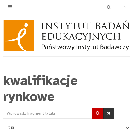
PL
kwalifikacje
rynkowe
Wprowadź
fragment
Pokaż
tytułu