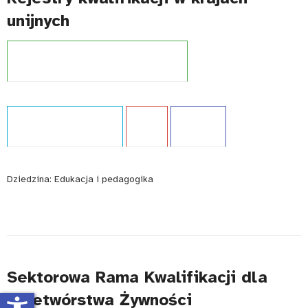
unijnych
Projekt:
Zintegrowany Rejestr Kwalifikacji
Typ publikacji:
Monografia
Język:
PL
WCAG - TAK
Dziedzina:
Edukacja i pedagogika
Sektorowa Rama Kwalifikacji dla
Przetwórstwa Żywności
accessibility_new