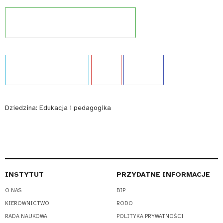
Projekt:
Zintegrowany Rejestr Kwalifikacji
Typ publikacji:
Monografia
Język:
PL
WCAG - TAK
Dziedzina:
Edukacja i pedagogika
INSTYTUT
PRZYDATNE INFORMACJE
O NAS
BIP
KIEROWNICTWO
RODO
RADA NAUKOWA
POLITYKA PRYWATNOŚCI