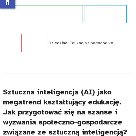
Projekt:
Zintegrowany System Kwalifikacji
Typ publikacji:
Raport
Język:
PL
WCAG - TAK
Dziedzina:
Edukacja i pedagogika
Sztuczna inteligencja (AI) jako
megatrend kształtujący edukację.
Jak przygotować się na szanse i
wyzwania społeczno-gospodarcze
związane ze sztuczną inteligencją?