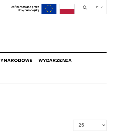
PL
ZYNARODOWE
WYDARZENIA
Pokaż
#