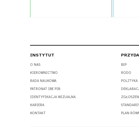
Projekt:
Zintegrowany System Kwalifikacji
Typ publikacj
INSTYTUT
PRZYDA
O NAS
BIP
KIEROWNICTWO
RODO
RADA NAUKOWA
POLITYKA
PATRONAT IBE PIB
DEKLARAC
IDENTYFIKACJA WIZUALNA
ZGŁOSZEN
KARIERA
STANDARD
KONTAKT
PLAN RÓW