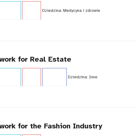
i:
Poradnik
Język:
EN
Dziedzina:
Medycyna i zdrowie
work for Real Estate
i:
Poradnik
Język:
EN
WCAG - TAK
Dziedzina:
Inne
work for the Fashion Industry