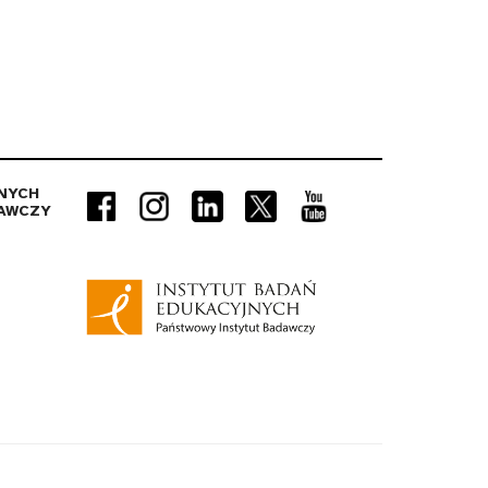
NYCH
AWCZY