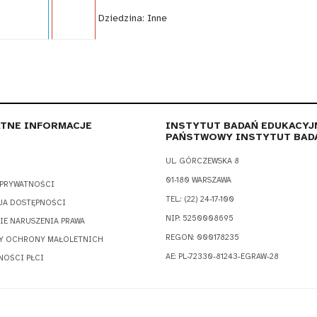
i:
Poradnik
Język:
EN
Dziedzina:
Inne
TNE INFORMACJE
INSTYTUT BADAŃ EDUKACYJ
PAŃSTWOWY INSTYTUT BAD
UL. GÓRCZEWSKA 8
01-180 WARSZAWA
 PRYWATNOŚCI
TEL.: (22) 24-17-100
JA DOSTĘPNOŚCI
NIP: 5250008695
IE NARUSZENIA PRAWA
REGON: 000178235
Y OCHRONY MAŁOLETNICH
AE: PL-72330-81243-EGRAW-28
NOŚCI PŁCI