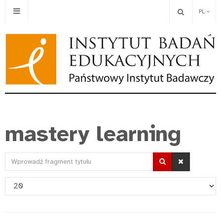
PL
mastery learning
Wprowadź
fragment
Pokaż
tytułu
#