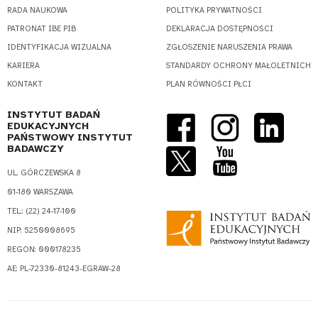
RADA NAUKOWA
POLITYKA PRYWATNOŚCI
PATRONAT IBE PIB
DEKLARACJA DOSTĘPNOŚCI
IDENTYFIKACJA WIZUALNA
ZGŁOSZENIE NARUSZENIA PRAWA
KARIERA
STANDARDY OCHRONY MAŁOLETNICH
KONTAKT
PLAN RÓWNOŚCI PŁCI
INSTYTUT BADAŃ
EDUKACYJNYCH
PAŃSTWOWY INSTYTUT
BADAWCZY
UL. GÓRCZEWSKA 8
01-180 WARSZAWA
TEL.: (22) 24-17-100
NIP: 5250008695
REGON: 000178235
AE: PL-72330-81243-EGRAW-28