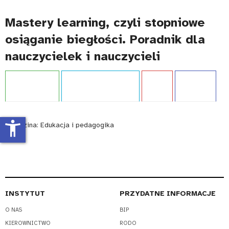
Mastery learning, czyli stopniowe
osiąganie biegłości. Poradnik dla
nauczycielek i nauczycieli
Projekt:
IBE PIB
Typ publikacji:
Poradnik
Język:
PL
WCAG - TAK
accessibility_new
Dziedzina:
Edukacja i pedagogika
INSTYTUT
PRZYDATNE INFORMACJE
O NAS
BIP
KIEROWNICTWO
RODO