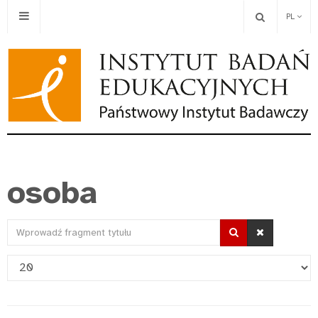
PL
osoba
Wprowadź
fragment
Pokaż
tytułu
#