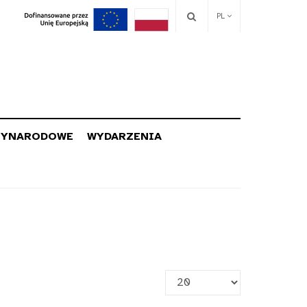
PL
ZYNARODOWE
WYDARZENIA
Pokaż
#