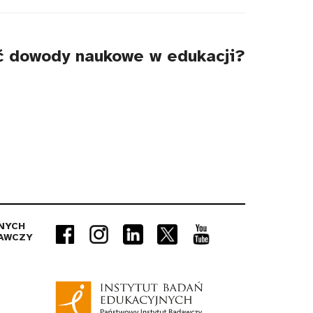
ać dowody naukowe w edukacji?
NYCH
AWCZY