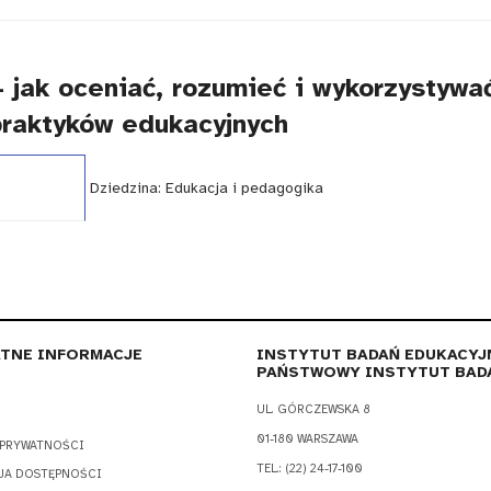
 jak oceniać, rozumieć i wykorzystyw
praktyków edukacyjnych
WCAG - TAK
Dziedzina:
Edukacja i pedagogika
TNE INFORMACJE
INSTYTUT BADAŃ EDUKACYJ
PAŃSTWOWY INSTYTUT BAD
UL. GÓRCZEWSKA 8
01-180 WARSZAWA
 PRYWATNOŚCI
TEL.: (22) 24-17-100
JA DOSTĘPNOŚCI