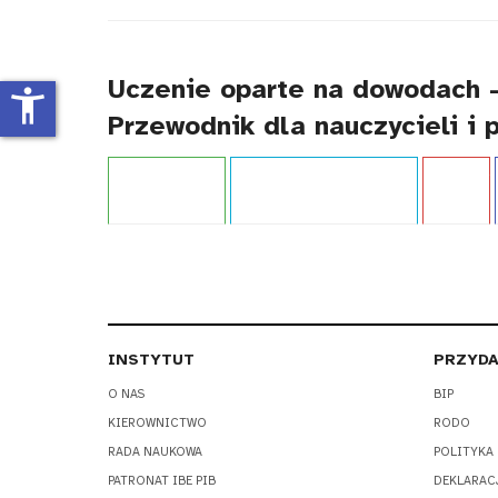
tytułu
Uczenie oparte na dowodach –
accessibility_new
Przewodnik dla nauczycieli i 
Projekt:
IBE PIB
Typ publikacji:
Przewodnik
Język:
PL
INSTYTUT
PRZYDA
O NAS
BIP
KIEROWNICTWO
RODO
RADA NAUKOWA
POLITYKA
PATRONAT IBE PIB
DEKLARAC