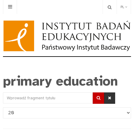
PL
primary education
Wprowadź
fragment
Pokaż
tytułu
#