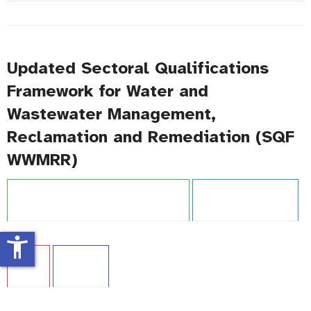
#
Updated Sectoral Qualifications
Framework for Water and
Wastewater Management,
Reclamation and Remediation (SQF
WWMRR)
Projekt:
Zintegrowany System Kwalifikacji
Typ publikacji:
Poradnik
accessibility_new
Język:
EN
WCAG - TAK