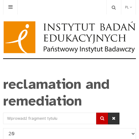
PL
reclamation and
remediation
Wprowadź
fragment
Pokaż
tytułu