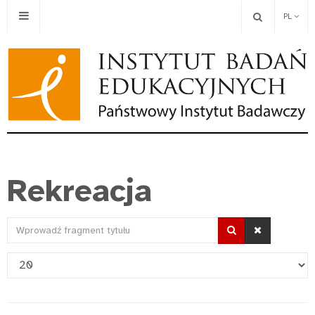
PL
Rekreacja
Wprowadź
fragment
Pokaż
tytułu
#