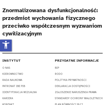
Znormalizowana dysfunkcjonalność:
przedmiot wychowania fizycznego
przeciwko współczesnym wyzwaniom
cywilizacyjnym
accessibility_new
INSTYTUT
PRZYDATNE INFORMACJE
O NAS
BIP
KIEROWNICTWO
RODO
RADA NAUKOWA
POLITYKA PRYWATNOŚCI
PATRONAT IBE PIB
DEKLARACJA DOSTĘPNOŚCI
IDENTYFIKACJA WIZUALNA
ZGŁOSZENIE NARUSZENIA PRAWA
KARIERA
STANDARDY OCHRONY MAŁOLETNICH
KONTAKT
PLAN RÓWNOŚCI PŁCI