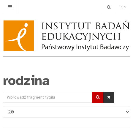
PL
rodzina
Wprowadź
fragment
Pokaż
tytułu
#