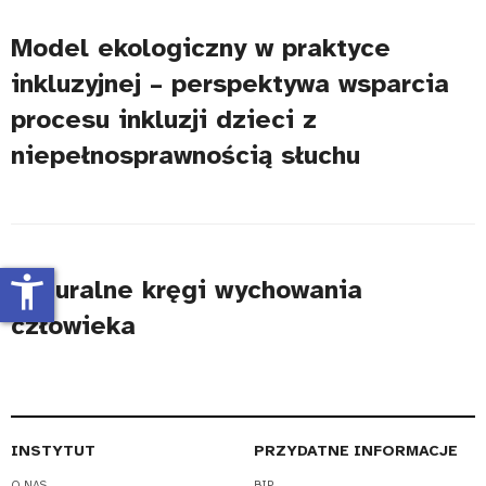
Model ekologiczny w praktyce
inkluzyjnej – perspektywa wsparcia
procesu inkluzji dzieci z
niepełnosprawnością słuchu
accessibility_new
Naturalne kręgi wychowania
człowieka
INSTYTUT
PRZYDATNE INFORMACJE
O NAS
BIP