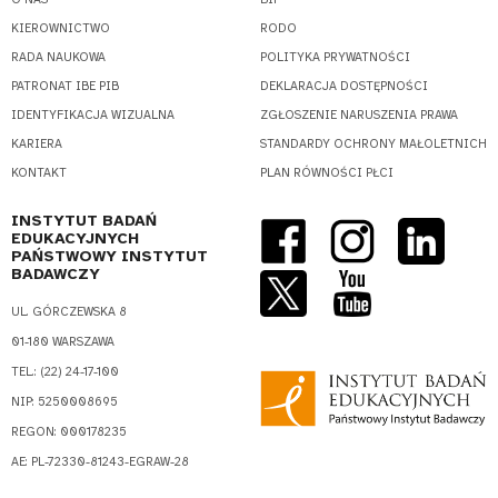
KIEROWNICTWO
RODO
RADA NAUKOWA
POLITYKA PRYWATNOŚCI
PATRONAT IBE PIB
DEKLARACJA DOSTĘPNOŚCI
IDENTYFIKACJA WIZUALNA
ZGŁOSZENIE NARUSZENIA PRAWA
KARIERA
STANDARDY OCHRONY MAŁOLETNICH
KONTAKT
PLAN RÓWNOŚCI PŁCI
INSTYTUT BADAŃ
EDUKACYJNYCH
PAŃSTWOWY INSTYTUT
BADAWCZY
UL. GÓRCZEWSKA 8
01-180 WARSZAWA
TEL.: (22) 24-17-100
NIP: 5250008695
REGON: 000178235
AE: PL-72330-81243-EGRAW-28