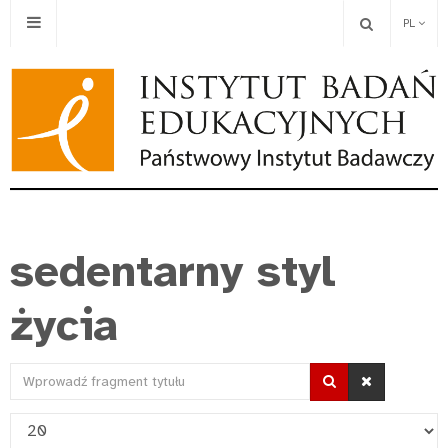
PL
sedentarny styl
życia
Wprowadź
fragment
Pokaż
tytułu