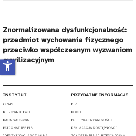
#
Znormalizowana dysfunkcjonalność:
przedmiot wychowania fizycznego
przeciwko współczesnym wyzwaniom
cywilizacyjnym
accessibility_new
INSTYTUT
PRZYDATNE INFORMACJE
O NAS
BIP
KIEROWNICTWO
RODO
RADA NAUKOWA
POLITYKA PRYWATNOŚCI
PATRONAT IBE PIB
DEKLARACJA DOSTĘPNOŚCI
IDENTYFIKACJA WIZUALNA
ZGŁOSZENIE NARUSZENIA PRAWA