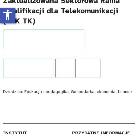
Zaktualizowana Sektorowa Rama
Kwalifikacji dla Telekomunikacji
accessibility_new
(SRK TK)
Projekt:
Zintegrowany System Kwalifikacji
Typ publikacji:
Ekspertyza
Język:
PL
WCAG - TAK
Dziedzina:
Edukacja i pedagogika, Gospodarka, ekonomia, finanse
INSTYTUT
PRZYDATNE INFORMACJE