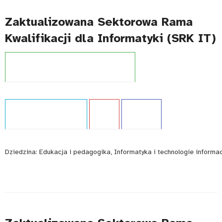
Zaktualizowana Sektorowa Rama
Kwalifikacji dla Informatyki (SRK IT)
Projekt:
Zintegrowany System Kwalifikacji
Typ publikacji:
Ekspertyza
Język:
PL
WCAG - TAK
Dziedzina:
Edukacja i pedagogika, Informatyka i technologie informa