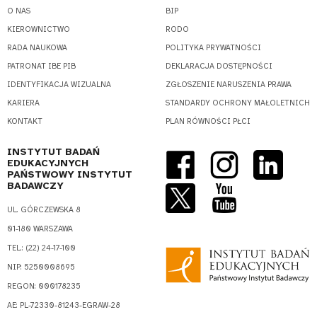
O NAS
BIP
KIEROWNICTWO
RODO
RADA NAUKOWA
POLITYKA PRYWATNOŚCI
PATRONAT IBE PIB
DEKLARACJA DOSTĘPNOŚCI
IDENTYFIKACJA WIZUALNA
ZGŁOSZENIE NARUSZENIA PRAWA
KARIERA
STANDARDY OCHRONY MAŁOLETNICH
KONTAKT
PLAN RÓWNOŚCI PŁCI
INSTYTUT BADAŃ
EDUKACYJNYCH
PAŃSTWOWY INSTYTUT
BADAWCZY
UL. GÓRCZEWSKA 8
01-180 WARSZAWA
TEL.: (22) 24-17-100
NIP: 5250008695
REGON: 000178235
AE: PL-72330-81243-EGRAW-28