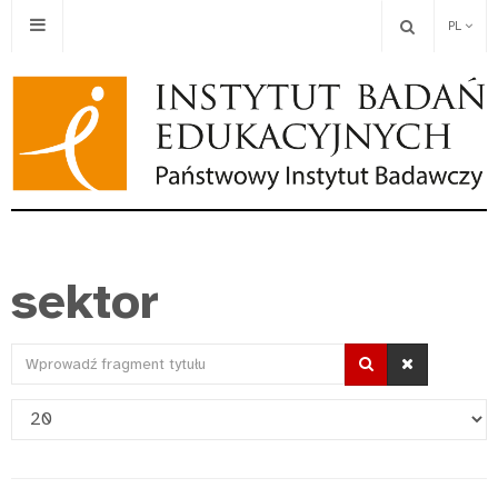
PL
sektor
Wprowadź
fragment
Pokaż
tytułu
#