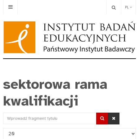
PL
sektorowa rama
kwalifikacji
Wprowadź
fragment
Pokaż
tytułu