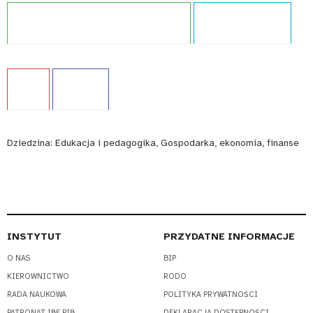
Projekt:
Zintegrowany System Kwalifikacji
Typ publikacji:
Raport
Język:
PL
WCAG - TAK
Dziedzina:
Edukacja i pedagogika, Gospodarka, ekonomia, finanse
INSTYTUT
PRZYDATNE INFORMACJE
O NAS
BIP
KIEROWNICTWO
RODO
RADA NAUKOWA
POLITYKA PRYWATNOŚCI
PATRONAT IBE PIB
DEKLARACJA DOSTĘPNOŚCI