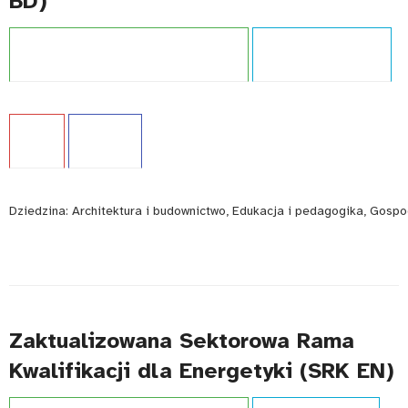
BD)
Projekt:
Zintegrowany System Kwalifikacji
Typ publikacji:
Poradnik
Język:
PL
WCAG - TAK
Dziedzina:
Architektura i budownictwo, Edukacja i pedagogika, Gospo
Zaktualizowana Sektorowa Rama
Kwalifikacji dla Energetyki (SRK EN)