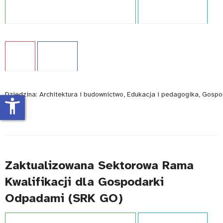
Projekt:
Zintegrowany System Kwalifikacji
Typ publikacji:
Raport
Język:
PL
WCAG - TAK
Dziedzina:
Architektura i budownictwo, Edukacja i pedagogika, Gospo
accessibility_new
Zaktualizowana Sektorowa Rama
Kwalifikacji dla Gospodarki
Odpadami (SRK GO)
Projekt:
Zintegrowany System Kwalifikacji
Typ publikacji:
Raport