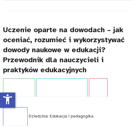
#
Uczenie oparte na dowodach – jak
oceniać, rozumieć i wykorzystywać
dowody naukowe w edukacji?
Przewodnik dla nauczycieli i
praktyków edukacyjnych
Projekt:
IBE PIB
Typ publikacji:
Przewodnik
Język:
PL
accessibility_new
WCAG - TAK
Dziedzina:
Edukacja i pedagogika