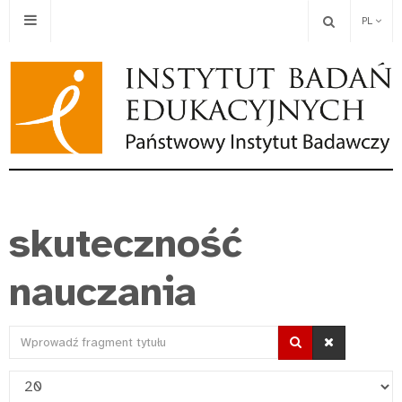
PL
skuteczność
nauczania
Wprowadź
fragment
Pokaż
tytułu