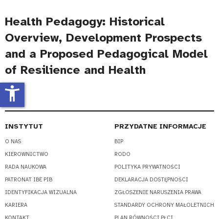
Health Pedagogy: Historical
Overview, Development Prospects
and a Proposed Pedagogical Model
of Resilience and Health
accessibility_new
INSTYTUT
PRZYDATNE INFORMACJE
O NAS
BIP
KIEROWNICTWO
RODO
RADA NAUKOWA
POLITYKA PRYWATNOŚCI
PATRONAT IBE PIB
DEKLARACJA DOSTĘPNOŚCI
IDENTYFIKACJA WIZUALNA
ZGŁOSZENIE NARUSZENIA PRAWA
KARIERA
STANDARDY OCHRONY MAŁOLETNICH
KONTAKT
PLAN RÓWNOŚCI PŁCI