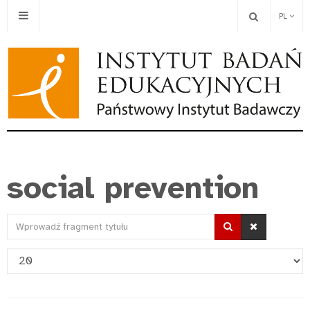
PL
social prevention
Wprowadź
fragment
Pokaż
tytułu
#