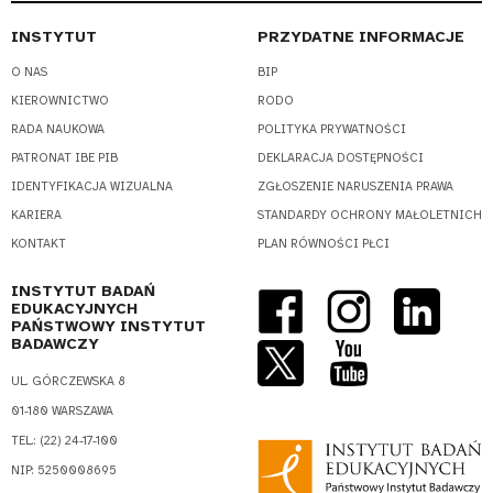
INSTYTUT
PRZYDATNE INFORMACJE
O NAS
BIP
KIEROWNICTWO
RODO
RADA NAUKOWA
POLITYKA PRYWATNOŚCI
PATRONAT IBE PIB
DEKLARACJA DOSTĘPNOŚCI
IDENTYFIKACJA WIZUALNA
ZGŁOSZENIE NARUSZENIA PRAWA
KARIERA
STANDARDY OCHRONY MAŁOLETNICH
KONTAKT
PLAN RÓWNOŚCI PŁCI
INSTYTUT BADAŃ
EDUKACYJNYCH
PAŃSTWOWY INSTYTUT
BADAWCZY
UL. GÓRCZEWSKA 8
01-180 WARSZAWA
TEL.: (22) 24-17-100
NIP: 5250008695