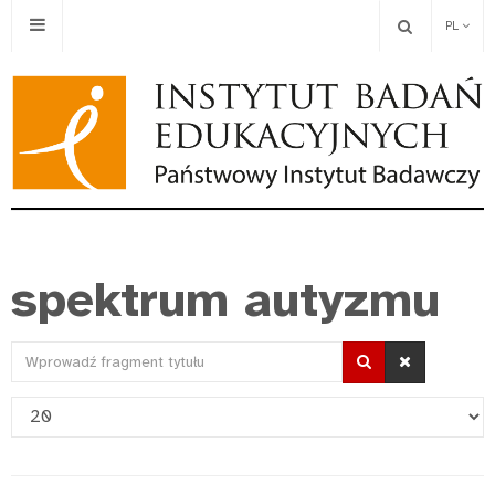
PL
spektrum autyzmu
Wprowadź
fragment
Pokaż
tytułu
#