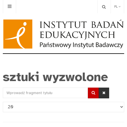
PL
sztuki wyzwolone
Wprowadź
fragment
Pokaż
tytułu
#