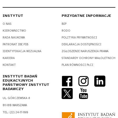
INSTYTUT
PRZYDATNE INFORMACJE
O NAS
BIP
KIEROWNICTWO
RODO
RADA NAUKOWA
POLITYKA PRYWATNOŚCI
PATRONAT IBE PIB
DEKLARACJA DOSTĘPNOŚCI
IDENTYFIKACJA WIZUALNA
ZGŁOSZENIE NARUSZENIA PRAWA
KARIERA
STANDARDY OCHRONY MAŁOLETNICH
KONTAKT
PLAN RÓWNOŚCI PŁCI
INSTYTUT BADAŃ
EDUKACYJNYCH
PAŃSTWOWY INSTYTUT
BADAWCZY
UL. GÓRCZEWSKA 8
01-180 WARSZAWA
TEL.: (22) 24-17-100