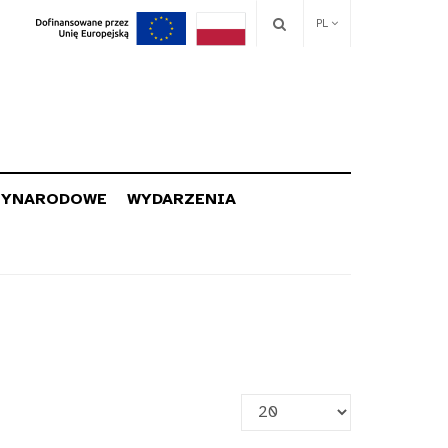
PL
ZYNARODOWE
WYDARZENIA
Pokaż
#