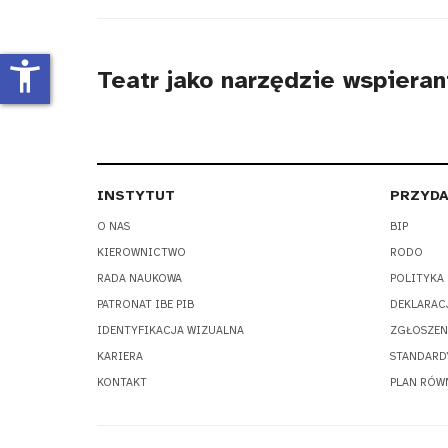
tytułu
accessibility_new
Teatr jako narzędzie wspieran
INSTYTUT
PRZYDA
O NAS
BIP
KIEROWNICTWO
RODO
RADA NAUKOWA
POLITYKA
PATRONAT IBE PIB
DEKLARAC
IDENTYFIKACJA WIZUALNA
ZGŁOSZEN
KARIERA
STANDARD
KONTAKT
PLAN RÓW