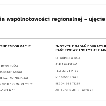
ia wspólnotowości regionalnej – ujęcie
TNE INFORMACJE
INSTYTUT BADAŃ EDUKACYJ
PAŃSTWOWY INSTYTUT BAD
UL. GÓRCZEWSKA 8
01-180 WARSZAWA
 PRYWATNOŚCI
TEL.: (22) 24-17-100
JA DOSTĘPNOŚCI
NIP: 5250008695
IE NARUSZENIA PRAWA
REGON: 000178235
Y OCHRONY MAŁOLETNICH
AE: PL-72330-81243-EGRAW-28
NOŚCI PŁCI