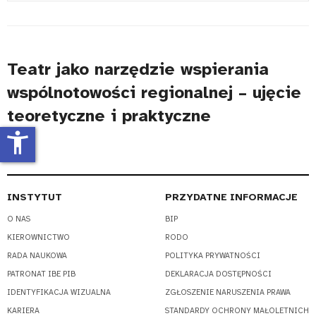
#
Teatr jako narzędzie wspierania
wspólnotowości regionalnej – ujęcie
teoretyczne i praktyczne
accessibility_new
INSTYTUT
PRZYDATNE INFORMACJE
O NAS
BIP
KIEROWNICTWO
RODO
RADA NAUKOWA
POLITYKA PRYWATNOŚCI
PATRONAT IBE PIB
DEKLARACJA DOSTĘPNOŚCI
IDENTYFIKACJA WIZUALNA
ZGŁOSZENIE NARUSZENIA PRAWA
KARIERA
STANDARDY OCHRONY MAŁOLETNICH