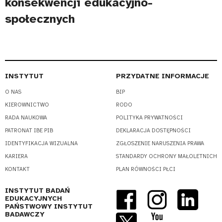
konsekwencji edukacyjno-
społecznych
INSTYTUT
PRZYDATNE INFORMACJE
O NAS
BIP
KIEROWNICTWO
RODO
RADA NAUKOWA
POLITYKA PRYWATNOŚCI
PATRONAT IBE PIB
DEKLARACJA DOSTĘPNOŚCI
IDENTYFIKACJA WIZUALNA
ZGŁOSZENIE NARUSZENIA PRAWA
KARIERA
STANDARDY OCHRONY MAŁOLETNICH
KONTAKT
PLAN RÓWNOŚCI PŁCI
INSTYTUT BADAŃ
EDUKACYJNYCH
PAŃSTWOWY INSTYTUT
BADAWCZY