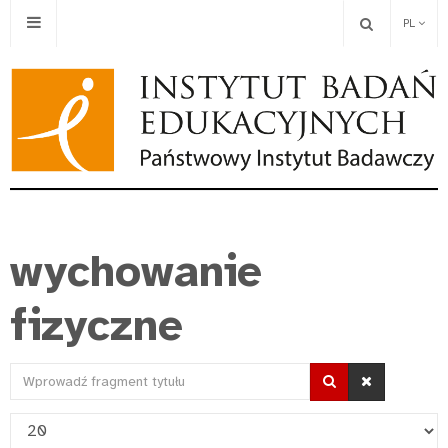
PL
wychowanie
fizyczne
Wprowadź
fragment
Pokaż
tytułu