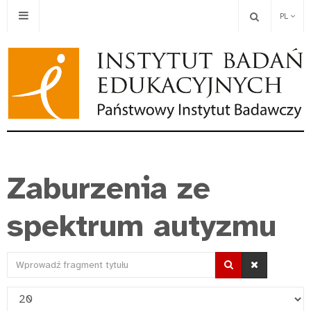
PL
Zaburzenia ze
spektrum autyzmu
Wprowadź
fragment
Pokaż
tytułu