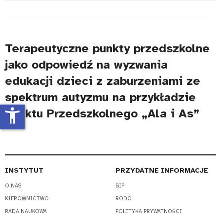
#
Terapeutyczne punkty przedszkolne
jako odpowiedź na wyzwania
edukacji dzieci z zaburzeniami ze
spektrum autyzmu na przykładzie
accessibility_new
Punktu Przedszkolnego „Ala i As”
INSTYTUT
PRZYDATNE INFORMACJE
O NAS
BIP
KIEROWNICTWO
RODO
RADA NAUKOWA
POLITYKA PRYWATNOŚCI