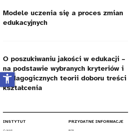
Modele uczenia się a proces zmian
edukacyjnych
O poszukiwaniu jakości w edukacji –
na podstawie wybranych kryteriów i
accessibility_new
pedagogicznych teorii doboru treści
kształcenia
INSTYTUT
PRZYDATNE INFORMACJE
O NAS
BIP