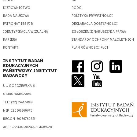
KIEROWNICTWO
RODO
RADA NAUKOWA
POLITYKA PRYWATNOŚCI
PATRONAT IBE PIB
DEKLARACJA DOSTĘPNOŚCI
IDENTYFIKACJA WIZUALNA
ZGŁOSZENIE NARUSZENIA PRAWA
KARIERA
STANDARDY OCHRONY MAŁOLETNICH
KONTAKT
PLAN RÓWNOŚCI PŁCI
INSTYTUT BADAŃ
EDUKACYJNYCH
PAŃSTWOWY INSTYTUT
BADAWCZY
UL. GÓRCZEWSKA 8
01-180 WARSZAWA
TEL.: (22) 24-17-100
NIP: 5250008695
REGON: 000178235
AE: PL-72330-81243-EGRAW-28