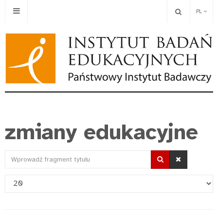
PL
zmiany edukacyjne
Wprowadź
fragment
Pokaż
tytułu
#