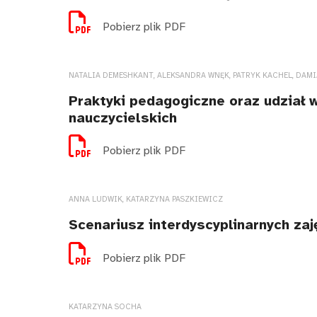
Pobierz plik PDF
NATALIA DEMESHKANT, ALEKSANDRA WNĘK, PATRYK KACHEL, DAM
Praktyki pedagogiczne oraz udział w
nauczycielskich
Pobierz plik PDF
ANNA LUDWIK, KATARZYNA PASZKIEWICZ
Scenariusz interdyscyplinarnych za
Pobierz plik PDF
KATARZYNA SOCHA