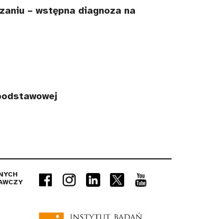
czaniu – wstępna diagnoza na
 podstawowej
NYCH
AWCZY