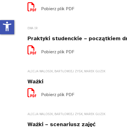
Pobierz plik PDF
accessibility_new
EWA IR
Praktyki studenckie – początkiem 
Pobierz plik PDF
ALICJA WALOSIK, BARTŁOMIEJ ZYŚK, MAREK GUZIK
Ważki
Pobierz plik PDF
ALICJA WALOSIK, BARTŁOMIEJ ZYŚK, MAREK GUZIK
Ważki – scenariusz zajęć