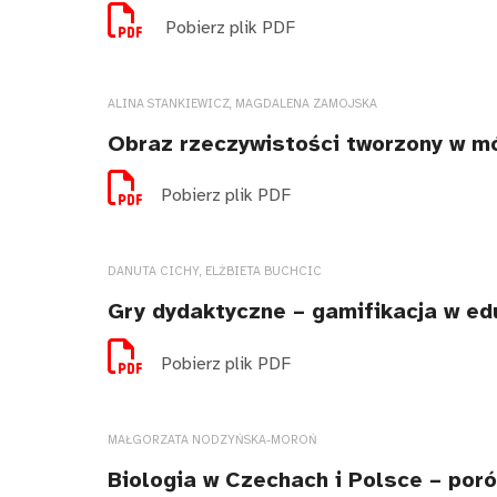
Pobierz plik PDF
ALINA STANKIEWICZ, MAGDALENA ZAMOJSKA
Obraz rzeczywistości tworzony w m
Pobierz plik PDF
DANUTA CICHY, ELŻBIETA BUCHCIC
Gry dydaktyczne – gamifikacja w ed
Pobierz plik PDF
MAŁGORZATA NODZYŃSKA-MOROŃ
Biologia w Czechach i Polsce – po