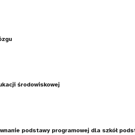
ózgu
ukacji środowiskowej
równanie podstawy programowej dla szkół pod