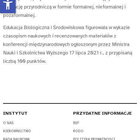
accessibility_new
edukację przyrodniczą w formie formalnej, nieformalnej i
pozaformalnej.
Edukacja Biologiczna i Środowiskowa figurowała w wykazie
czasopism naukowych i recenzowanych materiałów z
konferencji międzynarodowych ogłoszonym przez Ministra
Nauki i Szkolnictwa Wyższego 17 lipca 2021 r., z przypisaną
liczbą 100 punktów.
INSTYTUT
PRZYDATNE INFORMACJE
O NAS
BIP
KIEROWNICTWO
RODO
RADA NAUKOWA
POLITYKA PRYWATNOŚCI