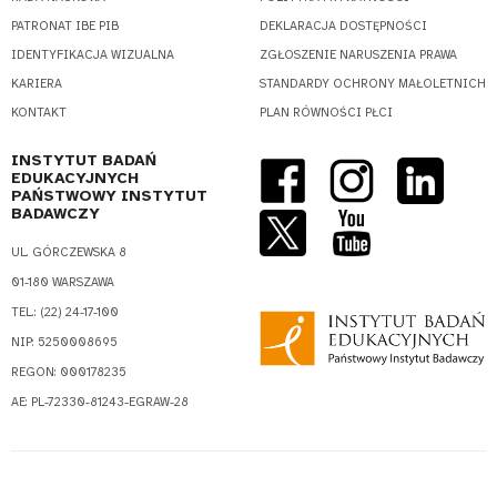
PATRONAT IBE PIB
DEKLARACJA DOSTĘPNOŚCI
IDENTYFIKACJA WIZUALNA
ZGŁOSZENIE NARUSZENIA PRAWA
KARIERA
STANDARDY OCHRONY MAŁOLETNICH
KONTAKT
PLAN RÓWNOŚCI PŁCI
INSTYTUT BADAŃ
EDUKACYJNYCH
PAŃSTWOWY INSTYTUT
BADAWCZY
UL. GÓRCZEWSKA 8
01-180 WARSZAWA
TEL.: (22) 24-17-100
NIP: 5250008695
REGON: 000178235
AE: PL-72330-81243-EGRAW-28